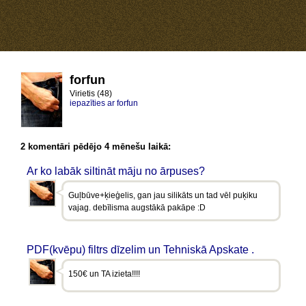
forfun
Virietis (48)
iepazīties ar forfun
2 komentāri pēdējo 4 mēnešu laikā:
Ar ko labāk siltināt māju no ārpuses?
Guļbūve+ķieģelis, gan jau silikāts un tad vēl puķiku
vajag. debīlisma augstākā pakāpe :D
PDF(kvēpu) filtrs dīzelim un Tehniskā Apskate .
150€ un TA izieta!!!!