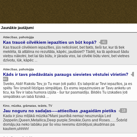
Jaunākie jautājumi
Attiecības, psiholoģija
Kas traucē cilvēkiem iepazīties un būt kopā?
41
Kas traucē cilvēkiem iepazīties, jūs neticēsiet, bet fakts, tieši tur, kur tā tiek
meklēta, tā attālina no rezultāta, kāpēc, jautāsiet? Tādēļ, ka tā apdraud šādu
vietņu nākotni, bet lai tās būtu, ir jārada viss, lai cilvēki būtu vieni, bet vietnes
dzīvotu, lūk, kāpēc ...
Attiecības, psiholoģija
Kāds ir tavs piedāvātais paraugs sievietes vēstulei vīrietim?
44
Sveiks, Aldi! Rakstu Tev, jo Tu man ļoti patīci. Es labprāt ar Tevi iepazītos, ja es
spētu Tev izraisīt līdzīgas simpātijas. Es esmu iepazinusies ar Tavu anketu un
ticu, ka Tev ir laba humora izjūta - šur tur pasmaidīju. Bildēs Tu izskaties ļoti
simpātisks un labā fiziskā ...
Kino, mūzika, grāmatas, teātris, TV
Jau noguru no sadaļas----attiecības ,pagaidām pietiks
18
Kada ir jūsu mīļākā mūzika?Mani jaunībā nemaz neuzrunāja Led
Zeppelin,Queen,Metallica,Deep purple,Smokie,Guns and Roses.......Šobrīd
domāju,ka neko labāku par šo visu neesmu dzirdējusi,skudrinas pa
kauliem,uhhhh!