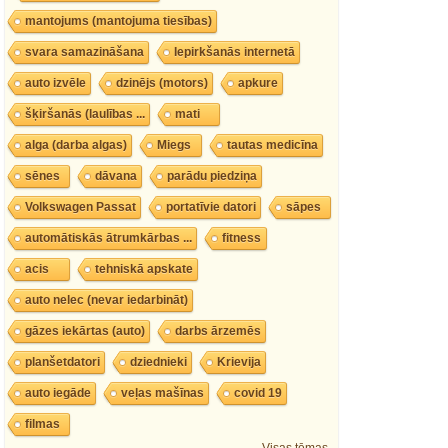
mantojums (mantojuma tiesības)
svara samazināšana
Iepirkšanās internetā
auto izvēle
dzinējs (motors)
apkure
šķiršanās (laulības ...
mati
alga (darba algas)
Miegs
tautas medicīna
sēnes
dāvana
parādu piedziņa
Volkswagen Passat
portatīvie datori
sāpes
automātiskās ātrumkārbas ...
fitness
acis
tehniskā apskate
auto nelec (nevar iedarbināt)
gāzes iekārtas (auto)
darbs ārzemēs
planšetdatori
dziednieki
Krievija
auto iegāde
veļas mašīnas
covid 19
filmas