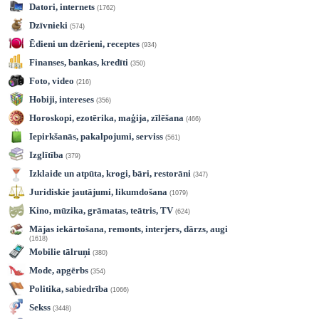
Datori, internets
(1762)
Dzīvnieki
(574)
Ēdieni un dzērieni, receptes
(934)
Finanses, bankas, kredīti
(350)
Foto, video
(216)
Hobiji, intereses
(356)
Horoskopi, ezotērika, maģija, zīlēšana
(466)
Iepirkšanās, pakalpojumi, serviss
(561)
Izglītība
(379)
Izklaide un atpūta, krogi, bāri, restorāni
(347)
Juridiskie jautājumi, likumdošana
(1079)
Kino, mūzika, grāmatas, teātris, TV
(624)
Mājas iekārtošana, remonts, interjers, dārzs, augi
(1618)
Mobilie tālruņi
(380)
Mode, apgērbs
(354)
Politika, sabiedrība
(1066)
Sekss
(3448)