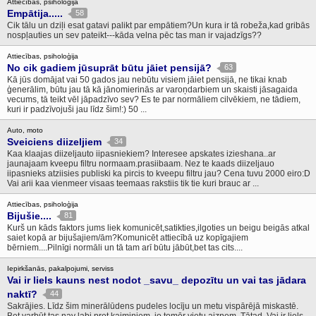
Attiecības, psiholoģija
Empātija.....
58
Cik tālu un dziļi esat gatavi palikt par empātiem?Un kura ir tā robeža,kad gribās
nospļauties un sev pateikt---kāda velna pēc tas man ir vajadzīgs??
Attiecības, psiholoģija
No cik gadiem jūsuprāt būtu jāiet pensijā?
63
Kā jūs domājat vai 50 gados jau nebūtu visiem jāiet pensijā, ne tikai knab
ģenerālim, būtu jau tā kā jānomierinās ar varoņdarbiem un skaisti jāsagaida
vecums, tā teikt vēl jāpadzīvo sev? Es te par normāliem cilvēkiem, ne tādiem,
kuri ir padzīvojuši jau līdz šim!:) 50 ...
Auto, moto
Sveiciens diizeljiem
34
Kaa klaajas diizeljauto iipasniekiem? Interesee apskates izieshana..ar
jaunajaam kveepu filtru normaam.prasiibaam. Nez te kaads diizeljauo
iipasnieks atziisies publiski ka pircis to kveepu filtru jau? Cena tuvu 2000 eiro:D
Vai arii kaa vienmeer visaas teemaas rakstiis tik tie kuri brauc ar ...
Attiecības, psiholoģija
Bijušie....
81
Kurš un kāds faktors jums liek komunicēt,satikties,ilgoties un beigu beigās atkal
saiet kopā ar bijušajiem/ām?Komunicēt attiecībā uz kopīgajiem
bērniem....Pilnīgi normāli un tā tam arī būtu jābūt,bet tas cits....
Iepirkšanās, pakalpojumi, serviss
Vai ir liels kauns nest nodot _savu_ depozītu un vai tas jādara
naktī?
44
Sakrājies. Līdz šim minerālūdens pudeles locīju un metu vispārējā miskastē.