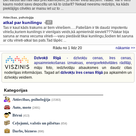
Bet varbūt tas nav labi pret kaimiņiem, jo tomēr vietu aizņem. Tātad. Vai ir liels
kauns nodot savu depozītu un kā to izdarīt? Nekad neesmu redzējis, ka kāds
pieklājīgs cilvēks ar maisu iet uz to ...
Attiecības, psiholoģija
atkal par kunilingu
67
Tas ir kaut kāds trakums ar tiem vīriešiem......Patiešām ir tik daudz impotentu
vīriešu,kuriem kunilings ir vienīgais veids,kā apmierināt sievieti???Vakar bija
saruna ar mana vecuma vīrieti----varu piedāvāt tikai kunilingu,šodien tel.saruna
ar citu vīrieti-atkal tas pats.Tad tāpēc ...
Rādu no 1 līdz 20
nākamie >>
Dzīvokļi Rīgā
- dzīvokļu cenas, īres cenas,
apsaimniekošanas izmaksas, energoefektivitātes rādītāji
,
māju foto, iedzīvotāju atsauksmes un daudz citas
noderīgas informācijas. Tagad arī
dzīvokļu īres cenas Rīgā
pa apkaimēm un
dzīvokļu veidiem.
Kategorijas
Attiecības, psiholoģija
(15363)
Auto, moto
(2491)
Bērni
(413)
Ceļojumi, valstis un pilsētas
(654)
Darbs, bizness
(896)