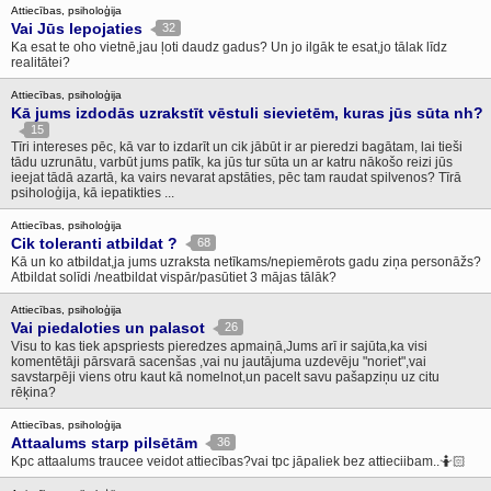
Attiecības, psiholoģija
Vai Jūs lepojaties
32
Ka esat te oho vietnē,jau ļoti daudz gadus? Un jo ilgāk te esat,jo tālak līdz
realitātei?
Attiecības, psiholoģija
Kā jums izdodās uzrakstīt vēstuli sievietēm, kuras jūs sūta nh?
15
Tīri intereses pēc, kā var to izdarīt un cik jābūt ir ar pieredzi bagātam, lai tieši
tādu uzrunātu, varbūt jums patīk, ka jūs tur sūta un ar katru nākošo reizi jūs
ieejat tādā azartā, ka vairs nevarat apstāties, pēc tam raudat spilvenos? Tīrā
psiholoģija, kā iepatikties ...
Attiecības, psiholoģija
Cik toleranti atbildat ?
68
Kā un ko atbildat,ja jums uzraksta netīkams/nepiemērots gadu ziņa personāžs?
Atbildat solīdi /neatbildat vispār/pasūtiet 3 mājas tālāk?
Attiecības, psiholoģija
Vai piedaloties un palasot
26
Visu to kas tiek apspriests pieredzes apmaiņā,Jums arī ir sajūta,ka visi
komentētāji pārsvarā sacenšas ,vai nu jautājuma uzdevēju "noriet",vai
savstarpēji viens otru kaut kā nomelnot,un pacelt savu pašapziņu uz citu
rēķina?
Attiecības, psiholoģija
Attaalums starp pilsētām
36
Kpc attaalums traucee veidot attiecības?vai tpc jāpaliek bez attieciibam..🤷🏻