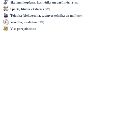
Skaistumkopšana, kosmētika un parfimērija
(652)
Sports, fitness, ekstrēms
(366)
Tehnika (elektronika, sadzīves tehnika un tml.)
(689)
Veselība, medicīna
(2338)
Viss pārējais
(1599)