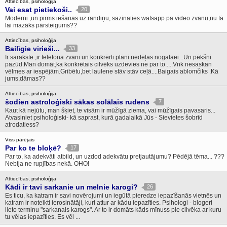
Attiecības, psiholoģija
Vai esat pietiekoši..
20
Moderni ,un pirms iešanas uz randiņu, sazinaties watsapp pa video zvanu,nu tā
lai mazāks pārsteigums??
Attiecības, psiholoģija
Bailīgie vīrieši...
33
Ir sarakste ,ir telefona zvani un konkrērti plāni nedēļas nogalaei...Un pēkšņi
pazūd.Man domāt,ka konkrētais cilvēks uzdevies ne par to.....Vnk nesaskan
vēlmes ar iespējām.Gribētu,bet laulene stāv stāv ceļā....Baigais ablomčiks .Kā
jums,dāmas??
Attiecības, psiholoģija
šodien astroloģiski sākas solālais rudens
7
Kaut kā nejūtu, man šķiet, te visām ir mūžīgā ziema, vai mūžīgais pavasaris...
Atvasiniet psiholoģiski- kā saprast, kurā gadalaikā Jūs - Sievietes šobrīd
atrodatiess?
Viss pārējais
Par ko te bloķē?
17
Par to, ka adekvāti atbild, un uzdod adekvātu pretjautājumu? Pēdējā tēma... ???
Nebija ne rupjības nekā. OHO!
Attiecības, psiholoģija
Kādi ir tavi sarkanie un melnie karogi?
26
Es ticu, ka katram ir savi novērojumi un iegūtā pieredze iepazīšanās vietnēs un
katram ir noteikti ierosinātāji, kuri attur ar kādu iepazīties. Psihologi - blogeri
lieto terminu "sarkanais karogs". Ar to ir domāts kāds mīnuss pie cilvēka ar kuru
tu vēlas iepazīties. Es vēl ...