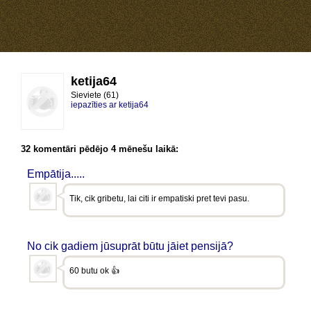
ketija64
Sieviete (61)
iepazīties ar ketija64
32 komentāri pēdējo 4 mēnešu laikā:
Empātija.....
Tik, cik gribetu, lai citi ir empatiski pret tevi pasu.
No cik gadiem jūsuprāt būtu jāiet pensijā?
60 butu ok 👍