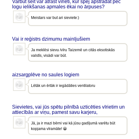
Varbūt šeit var atrast vīrieti, kur spēj apstrādāt pēc
logu ielikšanas apmales ēkai no ārpuses?
Meistars var but ari sieviete:)
Vai ir reģistrs dzimumu mainījušiem
Ja meklēsi sievu /vīru Taizemē un citās eksotiskās
valstīs, visādi var būt.
aizsargplēve no saules logiem
Lētāk un ērtāk ir iegādāties ventilatoru
Sievietes, vai jūs spētu pilnībā uzticēties vīrietim un
attiecībās ar viņu, pamest savu karjeru,
Jā, ja ir mazi bērni vai kā jūsu gadījumā varētu būt
kopjama vīramāte! 😀