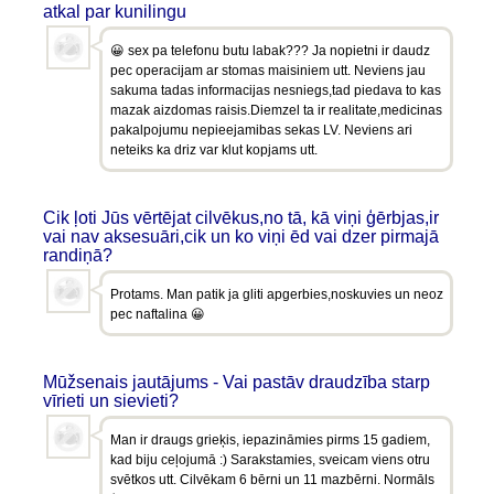
atkal par kunilingu
😀 sex pa telefonu butu labak??? Ja nopietni ir daudz
pec operacijam ar stomas maisiniem utt. Neviens jau
sakuma tadas informacijas nesniegs,tad piedava to kas
mazak aizdomas raisis.Diemzel ta ir realitate,medicinas
pakalpojumu nepieejamibas sekas LV. Neviens ari
neteiks ka driz var klut kopjams utt.
Cik ļoti Jūs vērtējat cilvēkus,no tā, kā viņi ģērbjas,ir
vai nav aksesuāri,cik un ko viņi ēd vai dzer pirmajā
randiņā?
Protams. Man patik ja gliti apgerbies,noskuvies un neoz
pec naftalina 😀
Mūžsenais jautājums - Vai pastāv draudzība starp
vīrieti un sievieti?
Man ir draugs grieķis, iepazināmies pirms 15 gadiem,
kad biju ceļojumā :) Sarakstamies, sveicam viens otru
svētkos utt. Cilvēkam 6 bērni un 11 mazbērni. Normāls