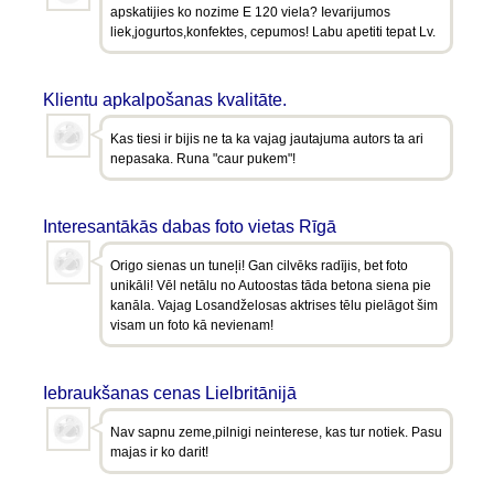
apskatijies ko nozime E 120 viela? Ievarijumos
liek,jogurtos,konfektes, cepumos! Labu apetiti tepat Lv.
Klientu apkalpošanas kvalitāte.
Kas tiesi ir bijis ne ta ka vajag jautajuma autors ta ari
nepasaka. Runa "caur pukem"!
Interesantākās dabas foto vietas Rīgā
Origo sienas un tuneļi! Gan cilvēks radījis, bet foto
unikāli! Vēl netālu no Autoostas tāda betona siena pie
kanāla. Vajag Losandželosas aktrises tēlu pielāgot šim
visam un foto kā nevienam!
Iebraukšanas cenas Lielbritānijā
Nav sapnu zeme,pilnigi neinterese, kas tur notiek. Pasu
majas ir ko darit!