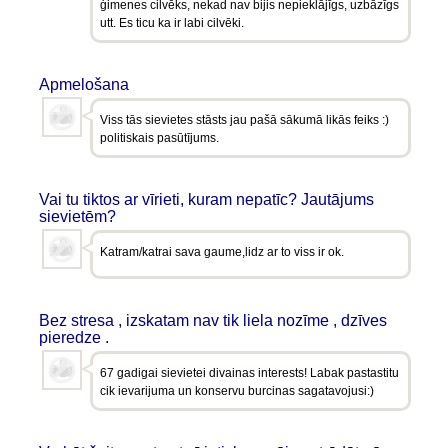
ģimenes cilvēks, nekad nav bijis nepieklājīgs, uzbāzīgs
utt. Es ticu ka ir labi cilvēki.
Apmelošana
Viss tās sievietes stāsts jau pašā sākumā likās feiks :)
politiskais pasūtījums.
Vai tu tiktos ar vīrieti, kuram nepatīc? Jautājums
sievietēm?
Katram/katrai sava gaume,lidz ar to viss ir ok.
Bez stresa , izskatam nav tik liela nozīme , dzīves
pieredze .
67 gadigai sievietei divainas interests! Labak pastastitu
cik ievarijuma un konservu burcinas sagatavojusi:)