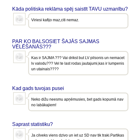
Kāda politiska reklāma spēj saistīt TAVU uzmanību?
Viriesi kafijo maz,citi nemaz.
PAR KO BALSOSIET ŠAJĀS SAJMAS
VĒLĒŠANĀS???
Kas ir SAJMA ??? Vai drikst but LV pilsonis un nemacet
lv valodu??? Vel te last rodas jautajumi,kas ir lumpenis
un utainais????
Kad gads tuvojas pusei
Neko dižu neesmu apņēmusies, bet gads kopumā nav
no labākajiem!
Saprast statistiku?
Ja cilveks viens dzivo un iet uz SD nav tik traki.Partikas