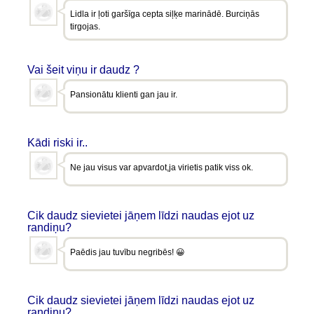
Lidla ir ļoti garšīga cepta siļķe marinādē. Burciņās
tirgojas.
Vai šeit viņu ir daudz ?
Pansionātu klienti gan jau ir.
Kādi riski ir..
Ne jau visus var apvardot,ja virietis patik viss ok.
Cik daudz sievietei jāņem līdzi naudas ejot uz
randiņu?
Paēdis jau tuvību negribēs! 😀
Cik daudz sievietei jāņem līdzi naudas ejot uz
randiņu?