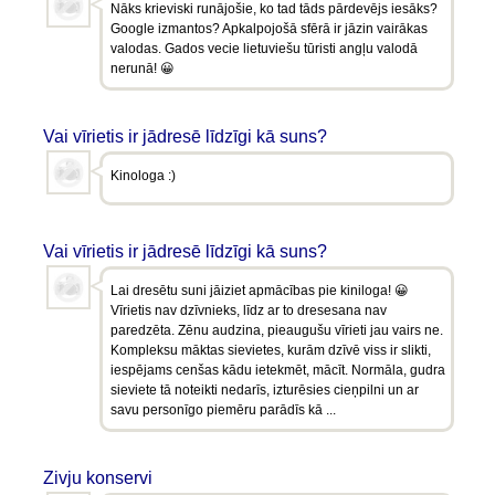
Nāks krieviski runājošie, ko tad tāds pārdevējs iesāks?
Google izmantos? Apkalpojošā sfērā ir jāzin vairākas
valodas. Gados vecie lietuviešu tūristi angļu valodā
nerunā! 😀
Vai vīrietis ir jādresē līdzīgi kā suns?
Kinologa :)
Vai vīrietis ir jādresē līdzīgi kā suns?
Lai dresētu suni jāiziet apmācības pie kiniloga! 😀
Vīrietis nav dzīvnieks, līdz ar to dresesana nav
paredzēta. Zēnu audzina, pieaugušu vīrieti jau vairs ne.
Kompleksu māktas sievietes, kurām dzīvē viss ir slikti,
iespējams cenšas kādu ietekmēt, mācīt. Normāla, gudra
sieviete tā noteikti nedarīs, izturēsies cieņpilni un ar
savu personīgo piemēru parādīs kā ...
Zivju konservi