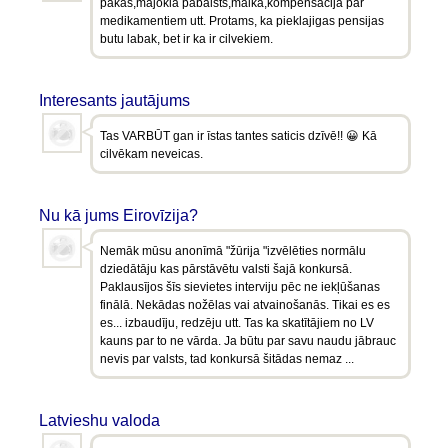
pakas,majokla pabalsts,malka,kompensacija par
medikamentiem utt. Protams, ka pieklajigas pensijas
butu labak, bet ir ka ir cilvekiem.
Interesants jautājums
Tas VARBŪT gan ir īstas tantes saticis dzīvē!! 😀 Kā
cilvēkam neveicas.
Nu kā jums Eirovīzija?
Nemāk mūsu anonīmā "žūrija "izvēlēties normālu
dziedātāju kas pārstāvētu valsti šajā konkursā.
Paklausījos šīs sievietes interviju pēc ne iekļūšanas
finālā. Nekādas nožēlas vai atvainošanās. Tikai es es
es... izbaudīju, redzēju utt. Tas ka skatītājiem no LV
kauns par to ne vārda. Ja būtu par savu naudu jābrauc
nevis par valsts, tad konkursā šitādas nemaz ...
Latvieshu valoda