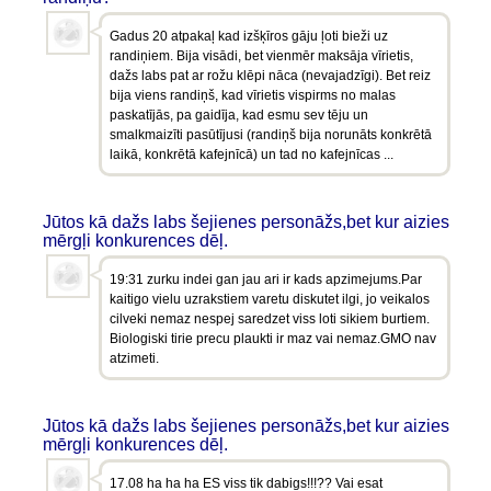
Gadus 20 atpakaļ kad izšķīros gāju ļoti bieži uz
randiņiem. Bija visādi, bet vienmēr maksāja vīrietis,
dažs labs pat ar rožu klēpi nāca (nevajadzīgi). Bet reiz
bija viens randiņš, kad vīrietis vispirms no malas
paskatījās, pa gaidīja, kad esmu sev tēju un
smalkmaizīti pasūtījusi (randiņš bija norunāts konkrētā
laikā, konkrētā kafejnīcā) un tad no kafejnīcas ...
Jūtos kā dažs labs šejienes personāžs,bet kur aizies
mērgļi konkurences dēļ.
19:31 zurku indei gan jau ari ir kads apzimejums.Par
kaitigo vielu uzrakstiem varetu diskutet ilgi, jo veikalos
cilveki nemaz nespej saredzet viss loti sikiem burtiem.
Biologiski tirie precu plaukti ir maz vai nemaz.GMO nav
atzimeti.
Jūtos kā dažs labs šejienes personāžs,bet kur aizies
mērgļi konkurences dēļ.
17.08 ha ha ha ES viss tik dabigs!!!?? Vai esat