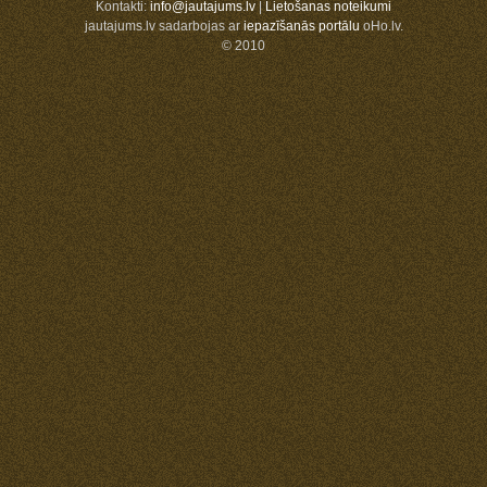
Kontakti:
info@jautajums.lv
|
Lietošanas noteikumi
jautajums.lv sadarbojas ar
iepazīšanās portālu
oHo.lv.
© 2010