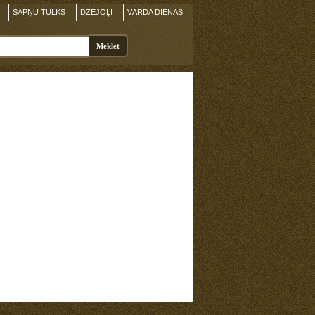
SAPŅU TULKS
DZEJOĻI
VĀRDA DIENAS