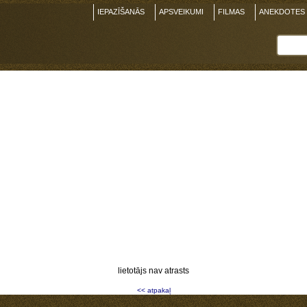
IEPAZĪŠANĀS
APSVEIKUMI
FILMAS
ANEKDOTES
lietotājs nav atrasts
<< atpakaļ