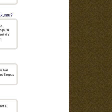
nākumu?
ta
s ļautu
ni virs
,
šu. Par
irs Eiropas
rēt :D