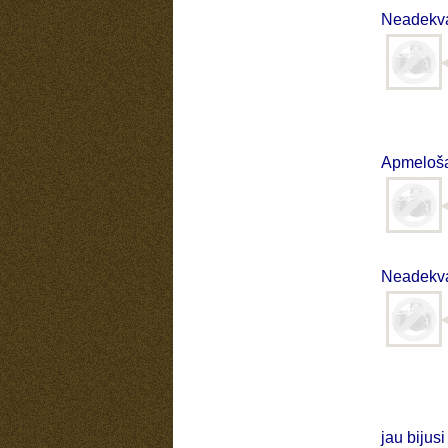
Neadekvat
Apmeloš
Neadekvat
jau bijus