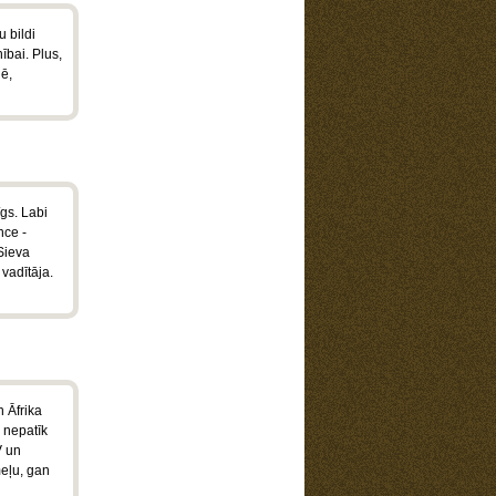
 bildi
nībai. Plus,
nē,
īgs. Labi
nce -
 Sieva
vadītāja.
n Āfrika
u nepatīk
V un
meļu, gan