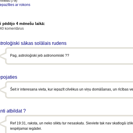
Virietis (79)
iepazīties ar rokons
i pēdējo 4 mēnešu laikā:
 40 komentārus
troloģiski sākas solālais rudens
Pag, astroloģiski jeb astronomiski ??
epojaties
Šeit ir interesana vieta, kur iepazīt cilvēkus un viņu domāšanas, un rīcības v
nti atbildat ?
Ref 19:31, raksta, un neko sliktu tur nesaskatu. Sieviete tak nav skatlogā izli
iespējamai iegādei.