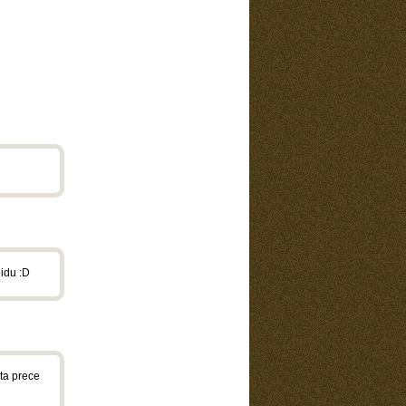
eidu :D
kta prece