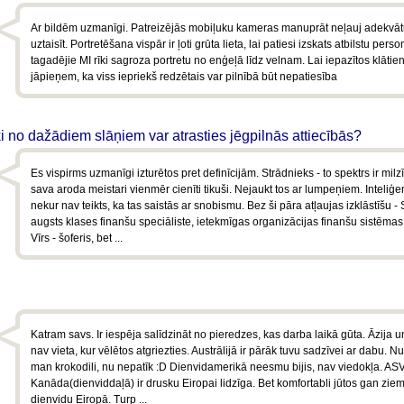
Ar bildēm uzmanīgi. Patreizējās mobiļuku kameras manuprāt neļauj adekvātu
uztaisīt. Portretēšana vispār ir ļoti grūta lieta, lai patiesi izskats atbilstu perso
tagadējie MI rīki sagroza portretu no enģeļā līdz velnam. Lai iepazītos klātie
jāpieņem, ka viss iepriekš redzētais var pilnībā būt nepatiesība
ki no dažādiem slāņiem var atrasties jēgpilnās attiecībās?
Es vispirms uzmanīgi izturētos pret definīcijām. Strādnieks - to spektrs ir milz
sava aroda meistari vienmēr cienīti tikuši. Nejaukt tos ar lumpeņiem. Inteliģe
nekur nav teikts, ka tas saistās ar snobismu. Bez ši pāra atļaujas izklāstīšu -
augsts klases finanšu speciāliste, ietekmīgas organizācijas finanšu sistēmas 
Vīrs - šoferis, bet ...
Katram savs. Ir iespēja salīdzināt no pieredzes, kas darba laikā gūta. Āzija u
nav vieta, kur vēlētos atgriezties. Austrālijā ir pārāk tuvu sadzīvei ar dabu. N
man krokodili, nu nepatīk :D Dienvidamerikā neesmu bijis, nav viedokļa. AS
Kanāda(dienviddaļā) ir drusku Eiropai lidzīga. Bet komfortabli jūtos gan zie
dienvidu Eiropā. Turp ...