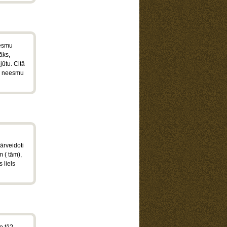
 esmu
āks,
jūtu. Citā
ad neesmu
ārveidoti
 ( tām),
 liels