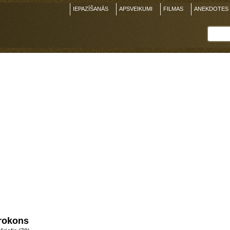
IEPAZĪŠANĀS
APSVEIKUMI
FILMAS
ANEKDOTES
rokons