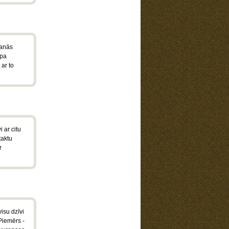
šanās
 pa
 ar to
i ar citu
taktu
r
isu dzīvi
 Piemērs -