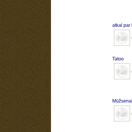
atkal par
Tatoo
Mūžsenais