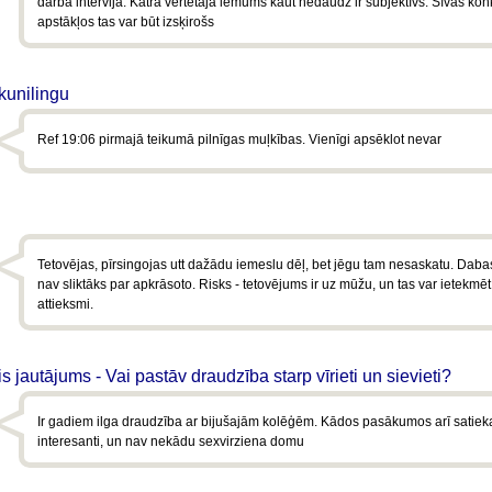
darba intervija. Katra vērtētāja lēmums kaut nedaudz ir subjektīvs. Sīvas ko
apstākļos tas var būt izsķirošs
 kunilingu
Ref 19:06 pirmajā teikumā pilnīgas muļkības. Vienīgi apsēklot nevar
Tetovējas, pīrsingojas utt dažādu iemeslu dēļ, bet jēgu tam nesaskatu. Daba
nav sliktāks par apkrāsoto. Risks - tetovējums ir uz mūžu, un tas var ietekmēt
attieksmi.
 jautājums - Vai pastāv draudzība starp vīrieti un sievieti?
Ir gadiem ilga draudzība ar bijušajām kolēģēm. Kādos pasākumos arī satieka
interesanti, un nav nekādu sexvirziena domu