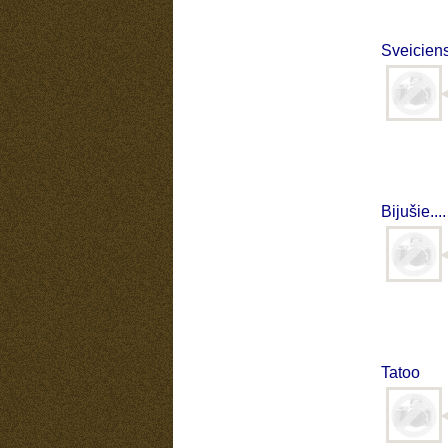
Sveiciens
Bijušie....
Tatoo