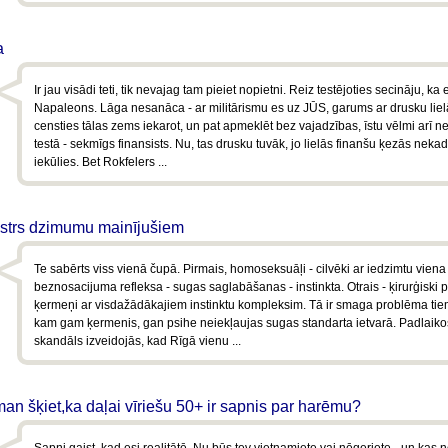
a
Ir jau visādi teti, tik nevajag tam pieiet nopietni. Reiz testējoties secināju, ka
Napaleons. Lāga nesanāca - ar militārismu es uz JŪS, garums ar drusku liel
censties tālas zems iekarot, un pat apmeklēt bez vajadzības, īstu vēlmi arī ne
testā - sekmīgs finansists. Nu, tas drusku tuvāk, jo lielās finanšu ķezās nek
iekūlies. Bet Rokfelers ...
ģistrs dzimumu mainījušiem
Te sabērts viss vienā čupā. Pirmais, homoseksuāļi - cilvēki ar iedzimtu viena
beznosacijuma refleksa - sugas saglabāšanas - instinkta. Otrais - ķirurģiski p
ķermeņi ar visdažādākajiem instinktu kompleksim. Tā ir smaga problēma tiem
kam gam ķermenis, gan psihe neiekļaujas sugas standarta ietvarā. Padlaikos
skandāls izveidojās, kad Rīgā vienu ...
 man šķiet,ka daļai vīriešu 50+ ir sapnis par harēmu?