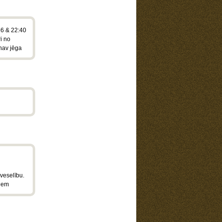
36 & 22:40
i no
nav jēga
veselību.
tiem