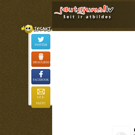
TWITTER
DRAUGIEM.LV
FACEBOOK
UZ E-
PASTU