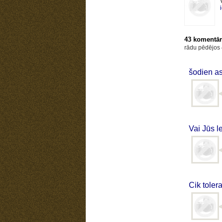
43 komentār
rādu pēdējos
šodien as
Vai Jūs l
Cik tolera