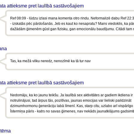
a attieksme pret laulībā sastāvošajiem
Ref 08:09 - lūdzu izlasi mana komenta otro rindu. Neformalizē dabu Ref 22:
- izskatās pēc pārdošanās. Jeb es kaut ko nesapratu? Mans viedoklis, ka pār
dažādām ģimenēm gūst gan fizisku, gan emocionālu baudījumu. Citādi tam 
ana
Tas, ka mežā vilku neredz, nenozīmē ka tā tur nav
a attieksme pret laulībā sastāvošajiem
Nedomāju, ka ko jaunu teikšu. Ja laulībā sex aktivitātes ar gadiem ikdiena ir
notrulinājusi, tad ārpus tās, pozitīvas, jaunas emocijas var lieliski paildzināt
dzimumhormonu ģenerāciju labā līmenī. Kas, starp citu, uzlabo arī vispārīgo 
Īstermiņa pāris - katrs no savas ģimenes, nav nekāds jaunatklājums gadsim
i tēma