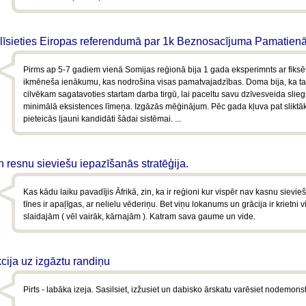
alīsieties Eiropas referendumā par 1k Beznosacījuma Pamatie
Pirms ap 5-7 gadiem vienā Somijas reģionā bija 1 gada eksperimnts ar fiksē
ikmēneša ienākumu, kas nodrošina visas pamatvajadzības. Doma bija, ka ta
cilvēkam sagatavoties startam darba tirgū, lai paceltu savu dzīvesveida sliegs
minimālā eksistences līmeņa. Izgāzās mēģinājum. Pēc gada kļuva pat sliktāk
pieteicās ljauni kandidāti šādai sistēmai. ...
n resnu sieviešu iepazīšanās stratēģija.
Kas kādu laiku pavadījis Āfrikā, zin, ka ir reģioni kur vispēr nav kasnu sievie
tīnes ir apaļīgas, ar nelielu vēderiņu. Bet viņu lokanums un grācija ir krietni v
slaidajām ( vēl vairāk, kārnajām ). Katram sava gaume un vide.
cija uz izgāztu randiņu
Pirts - labāka izeja. Sasilsiet, izžusiet un dabisko ārskatu varēsiet nodemonst