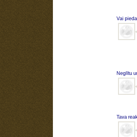
Vai pied
Neglītu u
Tava reak