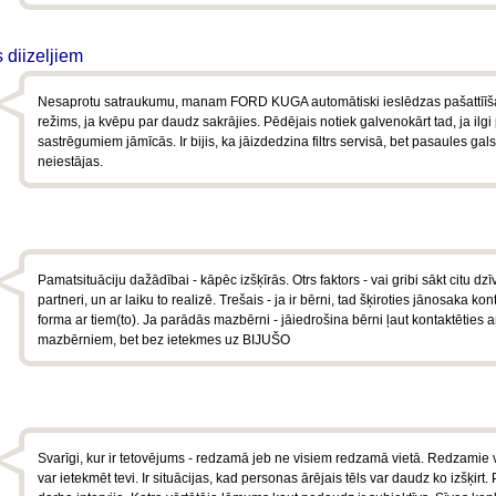
 diizeljiem
Nesaprotu satraukumu, manam FORD KUGA automātiski ieslēdzas pašattīī
režims, ja kvēpu par daudz sakrājies. Pēdējais notiek galvenokārt tad, ja ilgi
sastrēgumiem jāmīcās. Ir bijis, ka jāizdedzina filtrs servisā, bet pasaules gals
neiestājas.
Pamatsituāciju dažādībai - kāpēc izšķīrās. Otrs faktors - vai gribi sākt citu dzīv
partneri, un ar laiku to realizē. Trešais - ja ir bērni, tad šķiroties jānosaka kon
forma ar tiem(to). Ja parādās mazbērni - jāiedrošina bērni ļaut kontaktēties a
mazbērniem, bet bez ietekmes uz BIJUŠO
Svarīgi, kur ir tetovējums - redzamā jeb ne visiem redzamā vietā. Redzamie v
var ietekmēt tevi. Ir situācijas, kad personas ārējais tēls var daudz ko izšķirt.