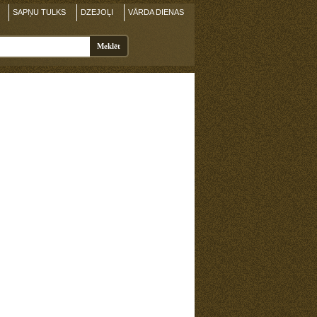
SAPŅU TULKS
DZEJOĻI
VĀRDA DIENAS