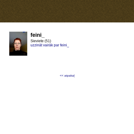
feini_
Sieviete (51)
uzzināt vairāk par feini_
<< atpakaļ