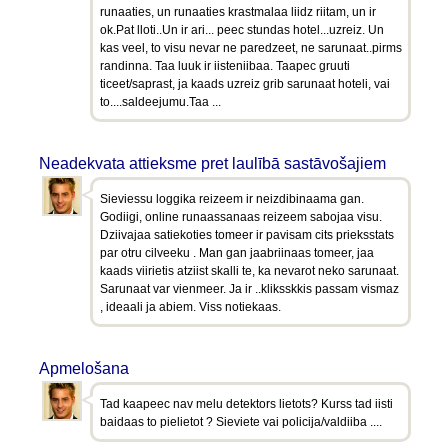
runaaties, un runaaties krastmalaa liidz riitam, un ir
ok.Pat lloti..Un ir ari... peec stundas hotel...uzreiz. Un
kas veel, to visu nevar ne paredzeet, ne sarunaat..pirms
randinna. Taa luuk ir iisteniibaa. Taapec gruuti
ticeet/saprast, ja kaads uzreiz grib sarunaat hoteli, vai
to....saldeejumu.Taa ...
Neadekvata attieksme pret laulībā sastāvošajiem
Sieviessu loggika reizeem ir neizdibinaama gan.
Godiigi, online runaassanaas reizeem sabojaa visu.
Dziivajaa satiekoties tomeer ir pavisam cits prieksstats
par otru cilveeku . Man gan jaabriinaas tomeer, jaa
kaads viirietis atziist skalli te, ka nevarot neko sarunaat.
Sarunaat var vienmeer. Ja ir ..kliksskkis passam vismaz
, ideaali ja abiem. Viss notiekaas.
Apmelošana
Tad kaapeec nav melu detektors lietots? Kurss tad iisti
baidaas to pielietot ? Sieviete vai policija/valdiiba ....