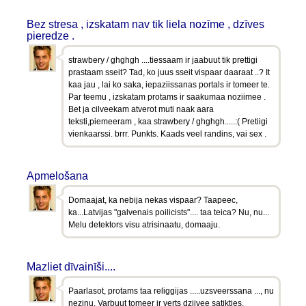
Bez stresa , izskatam nav tik liela nozīme , dzīves
pieredze .
strawbery / ghghgh ....tiessaam ir jaabuut tik prettigi
prastaam sseit? Tad, ko juus sseit vispaar daaraat ..? It
kaa jau , lai ko saka, iepaziissanas portals ir tomeer te.
Par teemu , izskatam protams ir saakumaa noziimee .
Bet ja cilveekam atverot muti naak aara
teksti,piemeeram , kaa strawbery / ghghgh.....:( Pretiigi
vienkaarssi. brrr. Punkts. Kaads veel randins, vai sex .
Apmelošana
Domaajat, ka nebija nekas vispaar? Taapeec,
ka...Latvijas "galvenais poilicists".... taa teica? Nu, nu...
Melu detektors visu atrisinaatu, domaaju.
Mazliet dīvainīši....
Paarlasot, protams taa religgijas .....uzsveerssana ..., nu
nezinu. Varbuut tomeer ir verts dziivee satikties.