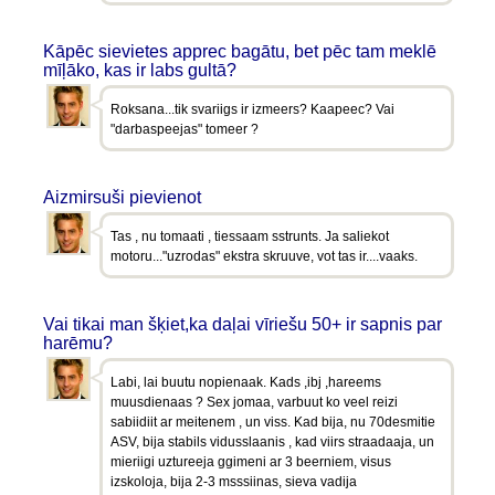
Kāpēc sievietes apprec bagātu, bet pēc tam meklē
mīļāko, kas ir labs gultā?
Roksana...tik svariigs ir izmeers? Kaapeec? Vai
"darbaspeejas" tomeer ?
Aizmirsuši pievienot
Tas , nu tomaati , tiessaam sstrunts. Ja saliekot
motoru..."uzrodas" ekstra skruuve, vot tas ir....vaaks.
Vai tikai man šķiet,ka daļai vīriešu 50+ ir sapnis par
harēmu?
Labi, lai buutu nopienaak. Kads ,ibj ,hareems
muusdienaas ? Sex jomaa, varbuut ko veel reizi
sabiidiit ar meitenem , un viss. Kad bija, nu 70desmitie
ASV, bija stabils vidusslaanis , kad viirs straadaaja, un
mieriigi uztureeja ggimeni ar 3 beerniem, visus
izskoloja, bija 2-3 msssiinas, sieva vadija