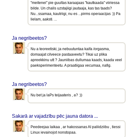
"meitenei" pie guultas karaajaas "kautkaada" viiriessa
bilde. Un chalis uzstajiigi jautaaja, kas tas taads?
Nu...ssamaa, kautriigi, nu es ...pirms operaacijas :)) Pa
lielam, aaksti. ...
Ja negribeetos?
Nu a teoreetiski, ja nebuutuntaa kaifa /orgasma,
domaajat cilveece pastaaveetu? Tikai uz plika
apreekkinu utt ? Jauniibas dullumaa kaads, kaada veel
paeksperimenteetu. A praatiigaa vecumaa, nafig.
Ja negribeetos?
Nu bet ja laPs teijaateris , a? :))
Sakarā ar vajadzību pēc jauna datora ...
Peedeejaa laikaa , ar hakossanas AI paliidziibu , tiessi
Linux ievainojot nonstopaa.