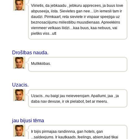
Viirietis, da jebkaadu , jebkuru apprecees, ja buus love
abpuseeja, iista. Sievietes gan nee....Un iemesli tam ir
daudzi. Pirmkaart, reta sieviete ir vispaar speejiga uz
beznosaciijumu miilestiibu muusdienaas. Apreekkins
vienmeer velkaas liidzi....kaa buus, kaa nebuus, vai
pietiks viss...utt
Drošības nauda.
Mullkkiibas.
Uzacis.
Uzacis...nu baigi jau neieveerojam. Apallumi, jaa , ja
daba nav devuse, ir ok pielabot, bet ar meeru.
jau bijusi tēma
Ir bijis pirmajaa randinnna, gan hotels, gan
...saldeejums. Ir kautkaads..feelings, abiem,kad tikai