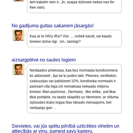
tam kakalm vien ir...Jo, ssajaa dziivvee nekas nav for
free vairs.
No gadījuma gultas sakariem jāsargās!
Kaa ar to HIVu iRa? Visi ......noliek karoti, vai kaads
tomeer dziivo ilgi . Un...laimiigi?
aizsargplēve no saules logiem
Nestaados priekssaa, kaa bez normaala kondicioniera
ko atdzeseet , taa lai tu justos labi. Pleeves, ventilatori,
zzaluuzijas var paliidzeet 10%, kondisska normaals ir
pavisam cita liiga.Un nemaksaa nekaadu miljonu
tomeer. Man pazinnas , Germany , tiko ielika , pat tikai
tikai portable, nu taads skapiitis uz ritenniem, ar siltuma
izpluudes trubu logaa.Nav ideaals risinaajums, bet
nedaargs gan ...
Sievietes, vai jūs spētu pilnībā uzticēties vīrietim un
attiecībās ar viņu, pamest savu karjeru,