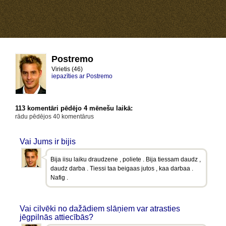
Postremo
Virietis (46)
iepazīties ar Postremo
113 komentāri pēdējo 4 mēnešu laikā:
rādu pēdējos 40 komentārus
Vai Jums ir bijis
Bija iisu laiku draudzene , poliete . Bija tiessam daudz ,
daudz darba . Tiessi taa beigaas jutos , kaa darbaa .
Nafig .
Vai cilvēki no dažādiem slāņiem var atrasties
jēgpilnās attiecībās?