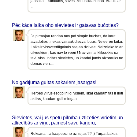
jaasaka ....slinkums, savest zobus kaartiibaa. Braukt ar
...
Pēc kāda laika oho sievietes ir gatavas bučoties?
Ja pirmajaa randaa nav pat simple buchas, da kaut
atvadoties , nekas vairaak diezvai buus. Neteeree laiku.
Laiks ir vissveertiigakais ssajaa dziivee. Neiznieko to ar
cilveekiem, kas nav to veeri ! Nav vinnai kliksskkis uz
tevi, viss. Ir citas sievietes, un kaadai jumts aizbrauks no
domas vien....
No gadījuma gultas sakariem jāsargās!
Herpes viirus esot pilniigi visiem.Tikai kaadam tas ir lloti
aktiivs, kaadam gull miegaa.
Sievietes, vai jūs spētu pilnībā uzticēties vīrietim un
attiecībās ar viņu, pamest savu karjeru,
Roksana ...a kaapeec ne uz sejas ?? :) Turpat bakus