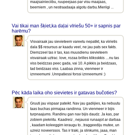
maajsainieciibu, ruupeejaas par visu maajaas,
beerniem , un nestraadaaja algotu darbu.Mieriigi ...
Vai tikai man šķiet,ka daļai vīriešu 50+ ir sapnis par
harēmu?
Visvairaak jau sievieteem vareetu nepatikt, ka viirietis
dala $$ resursus ar kaadu veel, ne jau pats sex fakts.
Diemzzeel tas ir tas, kas muusdienu sievieteem
visvairaak uztrac. love, rozaa brilles kliksskkis ....nu tas
viss beidzzas peec gada, vai 10. A pikkis ja beidzaas,
tad beidzaas viss. Laabaa zinna, vienmeer ir
iznneemumi .Unnpatiessi forssi iznneemumi :)
Pēc kāda laika oho sievietes ir gatavas bučoties?
Gruuti jau vispaar pateikt. Nav jau gadiijies, ka nebuutu
taas buchas pirmajaa randinna. Un vienmeer ir bijis
turpnaajums. Randinu gan nav bijis daudz. Ja kas, par
zobiem piekriitu. Kaadreiz , nejaussi runaajot ar darbaa
, kaadam koleeggim ieraugu to...traggeediju mutee, un
uzreiz noveerssos. Tas ir traki, ja slinkums, jaaa, man