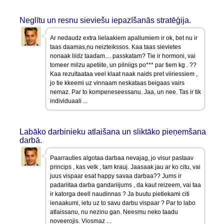
Neglītu un resnu sieviešu iepazīšanās stratēģija.
Ar nedaudz extra lielaakiem apallumiem ir ok, bet nu ir
taas daamas,nu neizteikssos. Kaa taas sievietes
nonaak liidz taadam.... passkatam? Tie ir hormoni, vai
tomeer milzu apetiite, un pilniigs po*** par tiem kg . ??
Kaa rezultaataa veel klaat naak naids pret viiriessiem ,
jo tie kkeemi uz vinnaam neskataas beigaas vairs
nemaz. Par to kompeneseessanu. Jaa, un nee. Tas ir tik
individuaali ...
Labāko darbinieku atlaišana un sliktāko pieņemšana
darbā.
Paarrauties algotaa darbaa nevajag, jo visur pastaav
princips , kas velk , tam krauj. Jaasaak jau ar ko citu, vai
juus vispaar esat happy savaa darbaa?? Jums ir
padariitaa darba gandariijums , da kaut reizeem, vai taa
ir katorga deell naudinnas ? Ja buutu pietiekami citi
ienaakumi, ietu uz to savu darbu vispaar ? Par to labo
atlaissanu, nu nezinu gan. Neesmu neko taadu
noveerojis. Viosmaz ...