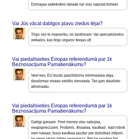
Dziivajaa satiekoties labaak var visu saprast tomeer.
Vai Jūs vācat dabīgos pļavu ziedus tējai?
Tirgo sso to nopeerku, no tantinnam. Vai specializeetos
veikalos, kas tirgo organic teejas utt
Vai piedalīsieties Eiropas referendumā par 1k
Beznosacījuma Pamatienākumu?
Veel kas, EU buutu jaaizliidzina minimaalaa alga,
daudzmaz visaas valstiis vienaada. Tas gan daudzko
atrisinaatu.
Vai piedalīsieties Eiropas referendumā par 1k
Beznosacījuma Pamatienākumu?
Galiigi garaam. Free money visu sabojaa,
neapspriezzami. Protams...finaalaa, kautkad , kad roboti
vien rukaas, buus kautkaa jauztur pie dziiviibas miljoni,
lai viens otram riikles neargriezz. Bet ne ssodien.Ne