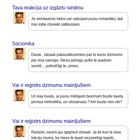
Tava reakcija uz izgāztu randiņu
Ja vienkaarssi lietus var sabojaat juusu romantiku, tad
nav iistie cilveeki satikussies.
Socionika
Davai , labaak pakasskkosimies par to kurss dzimums
pie visa vainiigs. Nevis pilniigu puflo te jaadzen
ssoriit.....psihalOgi te, zinies.
Vai ir reģistrs dzimumu mainījušiem
Un kaa buutu, ja juusu miillajam beernam buutu taada
pirmaa miilestiiba, un vilssanaas ? Arii buutu viss oki?
Vai ir reģistrs dzimumu mainījušiem
Redziet, varam jau apgriezt otraadi. Ja tie kuri te lasa
lekciju mums, ka mees te taadi nezzeeliigi kaads ,