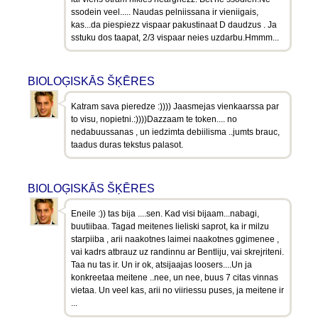
ssodein veel..... Naudas pelniissana ir vieniigais,
kas...da piespiezz vispaar pakustinaat D daudzus . Ja
sstuku dos taapat, 2/3 vispaar neies uzdarbu.Hmmm...
BIOLOĢISKĀS ŠĶĒRES
Katram sava pieredze :)))) Jaasmejas vienkaarssa par
to visu, nopietni.:))))Dazzaam te token.... no
nedabuussanas , un iedzimta debiilisma ..jumts brauc,
taadus duras tekstus palasot.
BIOLOĢISKĀS ŠĶĒRES
Eneile :)) tas bija ....sen. Kad visi bijaam...nabagi,
buutiibaa. Tagad meitenes lieliski saprot, ka ir milzu
starpiiba , arii naakotnes laimei naakotnes ggimenee ,
vai kadrs atbrauz uz randinnu ar Bentliju, vai skrejriteni.
Taa nu tas ir. Un ir ok, atsijaajas loosers....Un ja
konkreetaa meitene ..nee, un nee, buus 7 citas vinnas
vietaa. Un veel kas, arii no viiriessu puses, ja meitene ir
...