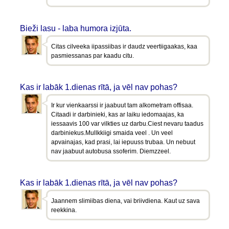
Bieži lasu - laba humora izjūta.
Citas cilveeka iipassiibas ir daudz veertiigaakas, kaa
pasmiessanas par kaadu citu.
Kas ir labāk 1.dienas rītā, ja vēl nav pohas?
Ir kur vienkaarssi ir jaabuut tam alkometram offisaa.
Citaadi ir darbinieki, kas ar laiku iedomaajas, ka
iessaavis 100 var vilkties uz darbu.Ciest nevaru taadus
darbiniekus.Mullkkiigi smaida veel . Un veel
apvainajas, kad prasi, lai iepuuss trubaa. Un nebuut
nav jaabuut autobusa ssoferim. Diemzzeel.
Kas ir labāk 1.dienas rītā, ja vēl nav pohas?
Jaannem slimiibas diena, vai briivdiena. Kaut uz sava
reekkina.