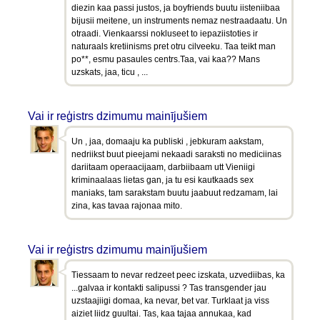
diezin kaa passi justos, ja boyfriends buutu iisteniibaa
bijusii meitene, un instruments nemaz nestraadaatu. Un
otraadi. Vienkaarssi nokluseet to iepaziistoties ir
naturaals kretiinisms pret otru cilveeku. Taa teikt man
po**, esmu pasaules centrs.Taa, vai kaa?? Mans
uzskats, jaa, ticu , ...
Vai ir reģistrs dzimumu mainījušiem
Un , jaa, domaaju ka publiski , jebkuram aakstam,
nedriikst buut pieejami nekaadi saraksti no mediciinas
dariitaam operaacijaam, darbiibaam utt Vieniigi
kriminaalaas lietas gan, ja tu esi kautkaads sex
maniaks, tam sarakstam buutu jaabuut redzamam, lai
zina, kas tavaa rajonaa mito.
Vai ir reģistrs dzimumu mainījušiem
Tiessaam to nevar redzeet peec izskata, uzvediibas, ka
...galvaa ir kontakti salipussi ? Tas transgender jau
uzstaajiigi domaa, ka nevar, bet var. Turklaat ja viss
aiziet liidz guultai. Tas, kaa tajaa annukaa, kad